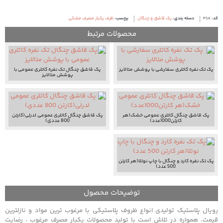
کد:
PSK
دسته بندی:
پک قاشق و چنگال
برچسب:
ظرف یکبار مصرف مشکی
محصولات مرتبط
پک تک نفره کاتلری سفارشی با پوشش متالایز
پک قاشق چنگال تک نفره کاتلری عمومی با
پوشش متالایز
پک قاشق چنگال کاتلری عمومی خشک(هر
پک قاشق چنگال کاتلری عمومی لدرلی(کارتن
کارتن1000عدد)
800 عددی)
پک تک نفره کارد و چنگال با چاپ نوتلا(هر کارتن
500 عدد)
توضیحات محصول
رویال پلاستیک تولیدی انواع ظروف پلاستیکی با مرغوب ترین مواد و نازلترین
قیمت، همواره در تلاش است با تولید محصولات یکبار مصرف مرغوب ، رضایت