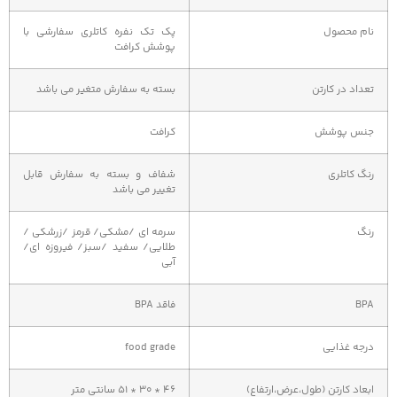
نام محصول
پک تک نفره کاتلری سفارشی با
پوشش کرافت
تعداد در کارتن
بسته به سفارش متغیر می باشد
جنس پوشش
کرافت
رنگ کاتلری
شفاف و بسته به سفارش قابل
تغییر می باشد
رنگ
سرمه ای /مشکی/ قرمز /زرشکی /
طلایی/ سفید /سبز/ فیروزه ای/
آبی
BPA
فاقد BPA
درجه غذایی
food grade
ابعاد کارتن (طول،عرض،ارتفاع)
۴۶ * ۳۰ * ۵۱ سانتی متر