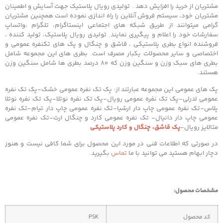
مشتریان از خرید را افزایش دهد . تولیدی رویال پلاستیک جهت آسایش و اطمینان
مشتریان خود، سیستم فروش آنلاین را راه اندازی نموده است همچنین مشتریان
گرامی میتوانند از طریق شبکه های اجتماعی اینستاگرام، تلگرام ،واتساپ
سفارشات خود را اعلام و پیگیری نمایند. تولیدی رویال پلاستیک، تولید کننده ،
فروشنده انواع بطری پلاستیکی ، قاشق و چنگال و پک های تکنفره عمومی و
اختصاصی و سایر محصولات یکبار مصرف است. بطری های این مجموعه شامل
بطری های سبک وزن و سنگین وزن که ۸۰ درصد بطری ها شامل سنگین وزن
هستند.
پک های عمومی این مجموعه عبارتند از: پک تک نفره عمومی خشک-پک تک نفره
عمومی لدرلی-پک تک نفره عمومی رویال-پک تک نفره نوتلا-پک تک نفره نوتلا
پلاس-تک نفره عمومی چاپ دار ارشیا-تک نفره عمومی چاپ دار تیام-تک نفره
عمومی چاپ دار دانیال- تک نفره عمومی کارد و چنگال ارت-تک نفره عمومی
متالایز رویال-
پک قاشق، چنگال و کارد پلاستیکی
در صورتی که اطلاعات فنی در مورد این محصول برای شما کافی نیست و هنوز
دچار ابهام هستید می توانید با ما
تماس
بگیرید.
مشخصات محصول:
کد محصول
PSK