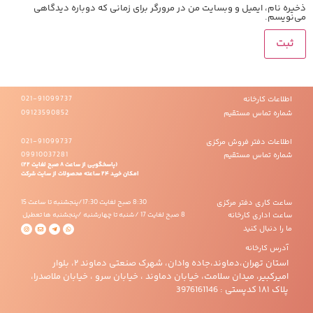
ذخیره نام، ایمیل و وبسایت من در مرورگر برای زمانی که دوباره دیدگاهی
می‌نویسم.
اطلاعات کارخانه
021-91099737
شماره تماس مستقیم
09123590852
اطلاعات دفتر فروش مرکزی
021-91099737
شماره تماس مستقیم
09910037281
(پاسخگویی از ساعت 8 صبح لغایت 22)
امکان خرید 24 ساعته محصولات از سایت شرکت
ساعت کاری دفتر مرکزی
8:30 صبح لغایت 17:30/پنجشنبه تا ساعت 15
ساعت اداری کارخانه
8 صبح لغایت 17 /شنبه تا چهارشنبه /پنجشنبه ها تعطیل
ما را دنبال کنید
‎استان تهران،دماوند،جاده وادان، شهرک صنعتی دماوند ۲، بلوار
امیرکبیر، میدان سلامت، خیابان دماوند ، خیابان سرو ، خیابان ملاصدرا،
پلاک ۱۸۱ کدپستی : 3976161146